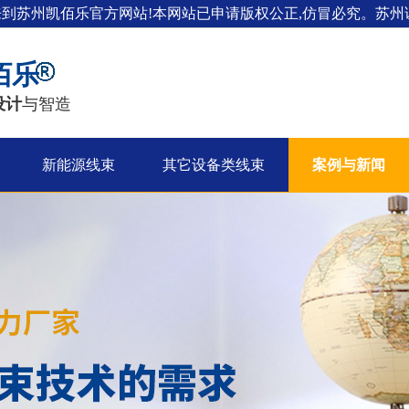
来到苏州凯佰乐官方网站!本网站已申请版权公正,仿冒必究。苏州证
佰乐
设计
与智造
新能源线束
其它设备类线束
案例与新闻