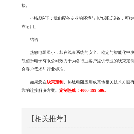
接。
- 测试验证：我们配备专业的环境与电气测试设备，可
靠耐用。
结语
热敏电阻虽小，却在线束系统的安全、稳定与智能化中
凯佰乐电子有限公司致力于为各行业客户提供专业的线束定
合客户需求与行业标准。
如果您在
线束定制
、热敏电阻应用或其他相关技术方面
靠的连接解决方案。
定制热线：4000-199-586。
【相关推荐】