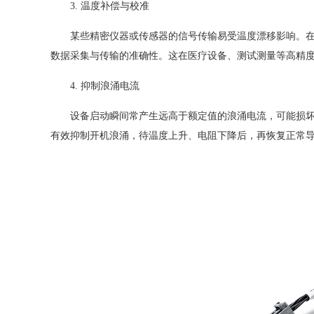
3. 温度补偿与校准
某些精密仪器或传感器的信号传输易受温度漂移影响。
数据采集与传输的准确性。这在医疗设备、测试测量等高精
4. 抑制浪涌电流
设备启动瞬间常产生远高于额定值的浪涌电流，可能损坏
有效抑制开机浪涌，待温度上升、电阻下降后，再恢复正常