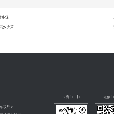
键步骤
高效决策
抖音扫一扫
微信扫
车载线束