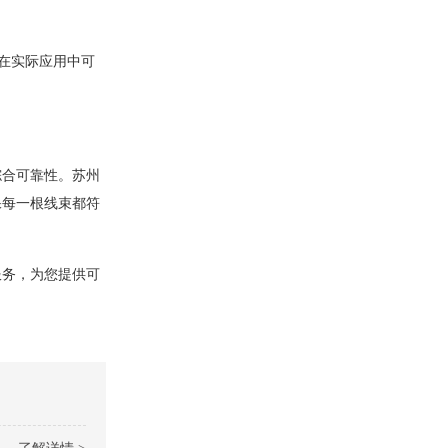
在实际应用中可
综合可靠性。苏州
保每一根线束都符
服务，为您提供可