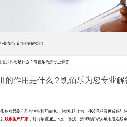
苏州凯佰乐电子有限公司
电阻的作用是什么？凯佰乐为您专业解答
阻的作用是什么？凯佰乐为您专业解
接影响着最终产品的性能和可靠性。热敏电阻作为一种常见的温度传感与
业的
线束生产厂家
，我们希望通过本文，客观、清晰地解析热敏电阻在线