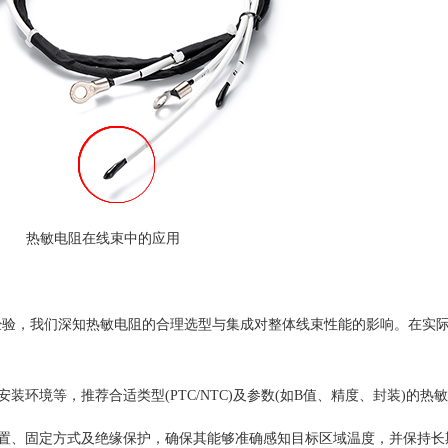
热敏电阻在线束中的应用
经验，我们深知热敏电阻的合理选型与集成对整体线束性能的影响。在实
装环境等，推荐合适类型(PTC/NTC)及参数(如B值、精度、封装)的热
位置、固定方式及绝缘保护，确保其能够准确感知目标区域温度，并保持长