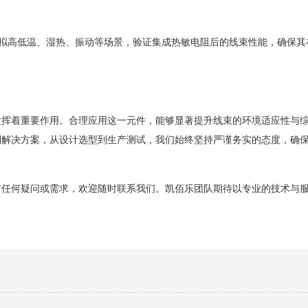
模拟高低温、湿热、振动等场景，验证集成热敏电阻后的线束性能，确保其
发挥着重要作用。合理应用这一元件，能够显著提升线束的环境适应性与
制解决方案，从设计选型到生产测试，我们始终坚持严谨务实的态度，确
有任何疑问或需求，欢迎随时联系我们。凯佰乐团队期待以专业的技术与