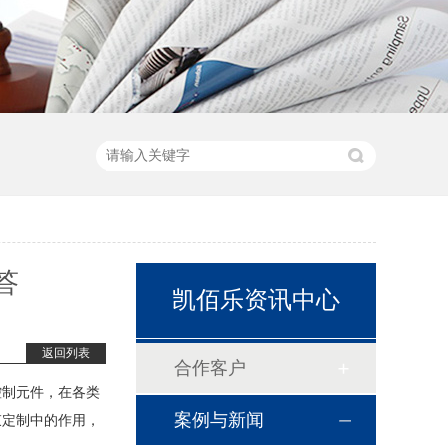
答
凯佰乐资讯中心
返回列表
合作客户
控制元件，在各类
案例与新闻
束定制中的作用，