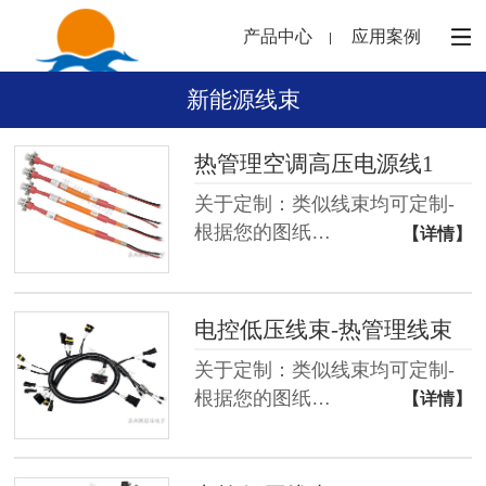
产品中心
应用案例
新能源线束
热管理空调高压电源线1
关于定制：类似线束均可定制-
根据您的图纸…
【详情】
电控低压线束-热管理线束
关于定制：类似线束均可定制-
根据您的图纸…
【详情】