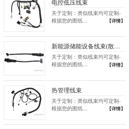
电控低压线束
关于定制：类似线束均可定制-
根据您的图纸…
【详情】
新能源储能设备线束(散热用空调风机线束)
关于定制：类似线束均可定制-
根据您的图纸…
【详情】
热管理线束
关于定制：类似线束均可定制-
根据您的图纸…
【详情】