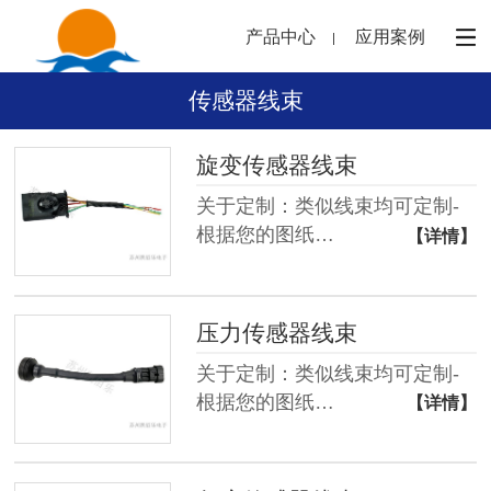
产品中心
应用案例
传感器线束
旋变传感器线束
关于定制：类似线束均可定制-
根据您的图纸…
【详情】
压力传感器线束
关于定制：类似线束均可定制-
根据您的图纸…
【详情】