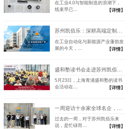
在工业4.0与智能制造的浪潮下，
线束早已…
【详情】
苏州凯佰乐：深耕高端定制领域的专业线束厂家
在工业自动化与新能源产业蓬勃发
展的今天，…
【详情】
盛和塾读书会走进苏州凯佰乐：共话经营之道，见证线束匠心
5月23日，上海青浦盛和塾的读书
会活动在…
【详情】
一周迎访十余家全球名企，苏州凯佰乐线束获国际认可
过去的一周，对于苏州凯佰乐来
说，是忙碌而…
【详情】