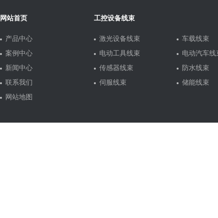
网站首页
工控设备线束
产品中心
激光设备线束
车载线束
案例中心
电动工具线束
电动汽车线
新闻中心
传感器线束
防水线束
联系我们
伺服线束
储能线束
网站地图