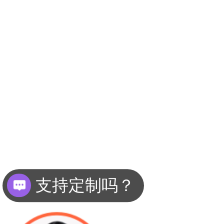
支持定制吗？