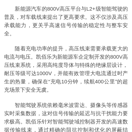
新能源汽车的800V高压平台与L2+级智能驾驶的
普及，对车载线束提出了更高要求。这不仅涉及高压
承载能力，更关乎高速信号传输的稳定性与整车安
全。
随着充电功率的提升，高压线束需要承载更大的
电流与电压。凯佰乐为新能源车企定制开发的800V高
压线束系统，采用高纯度导体与特殊的绝缘层设计，
耐压等级可达1000V，并能有效管理大电流通过时产
生的热量，确保在“充电10分钟，续航400公里”的超
充场景下安全无虞。
智能驾驶系统依赖毫米波雷达、摄像头等传感器
实时采集数据，这对信号传输的延迟与抗干扰能力要
求极高。凯佰乐针对智能驾驶域控制器开发的高速数
据传输线束，通过精确的阻抗控制和优化的屏蔽结