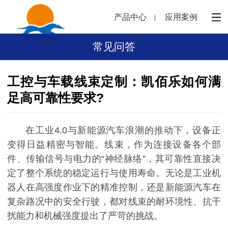
产品中心
应用案例
常见问答
工控与车载线束定制：凯佰乐如何满
足高可靠性要求?
在工业4.0与新能源汽车浪潮的推动下，设备正
变得日益精密与智能。线束，作为连接设备各个部
件、传输信号与电力的“神经脉络”，其可靠性直接决
定了整个系统的稳定运行与使用寿命。无论是工业机
器人在高强度作业下的精准控制，还是新能源汽车在
复杂路况中的安全行驶，都对线束的耐环境性、抗干
扰能力和机械强度提出了严苛的挑战。