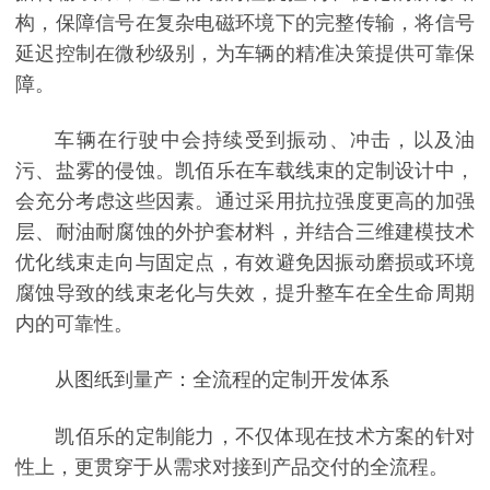
构，保障信号在复杂电磁环境下的完整传输，将信号
延迟控制在微秒级别，为车辆的精准决策提供可靠保
障。
车辆在行驶中会持续受到振动、冲击，以及油
污、盐雾的侵蚀。凯佰乐在车载线束的定制设计中，
会充分考虑这些因素。通过采用抗拉强度更高的加强
层、耐油耐腐蚀的外护套材料，并结合三维建模技术
优化线束走向与固定点，有效避免因振动磨损或环境
腐蚀导致的线束老化与失效，提升整车在全生命周期
内的可靠性。
从图纸到量产：全流程的定制开发体系
凯佰乐的定制能力，不仅体现在技术方案的针对
性上，更贯穿于从需求对接到产品交付的全流程。