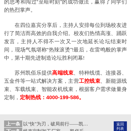
的思考和闯过“至暗时刻”的成功做法，赢得了同学们
的热烈掌声。
在四位嘉宾分享后，主持人安排每位到场校友进
行了简洁而高效的自我介绍。校友们热情高涨、踊跃
发言，主持人不得不一次又一次地延长论坛结束时
间，现场气氛堪称“热辣滚烫”!最后，在雷鸣般的掌声
中，第十期先进制造论坛胜利闭幕!
苏州凯佰乐提供
高端线束
、特种线缆、连接器、
五金件等一站式解决方案，主营
工控线束
、新能源线
束、车载线束、智能农机线束，根据客户需求做量身
定制，
定制热线：4000-199-586。
上一条
以“快”为刃，破局前行——凯佰乐读书会共探运营新径
返回
列表