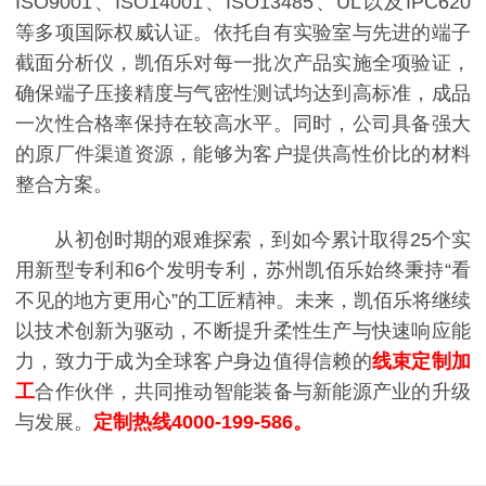
ISO9001、ISO14001、ISO13485、UL以及IPC620
等多项国际权威认证。依托自有实验室与先进的端子
截面分析仪，凯佰乐对每一批次产品实施全项验证，
确保端子压接精度与气密性测试均达到高标准，成品
一次性合格率保持在较高水平。同时，公司具备强大
的原厂件渠道资源，能够为客户提供高性价比的材料
整合方案。
从初创时期的艰难探索，到如今累计取得25个实
用新型专利和6个发明专利，苏州凯佰乐始终秉持“看
不见的地方更用心”的工匠精神。未来，凯佰乐将继续
以技术创新为驱动，不断提升柔性生产与快速响应能
力，致力于成为全球客户身边值得信赖的
线束定制加
工
合作伙伴，共同推动智能装备与新能源产业的升级
与发展。
定制热线4000-199-586。