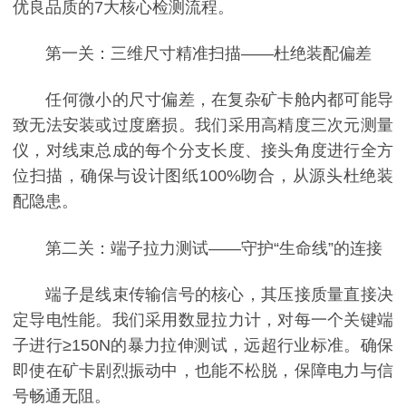
优良品质的7大核心检测流程。
第一关：三维尺寸精准扫描——杜绝装配偏差
任何微小的尺寸偏差，在复杂矿卡舱内都可能导
致无法安装或过度磨损。我们采用高精度三次元测量
仪，对线束总成的每个分支长度、接头角度进行全方
位扫描，确保与设计图纸100%吻合，从源头杜绝装
配隐患。
第二关：端子拉力测试——守护“生命线”的连接
端子是线束传输信号的核心，其压接质量直接决
定导电性能。我们采用数显拉力计，对每一个关键端
子进行≥150N的暴力拉伸测试，远超行业标准。确保
即使在矿卡剧烈振动中，也能不松脱，保障电力与信
号畅通无阻。