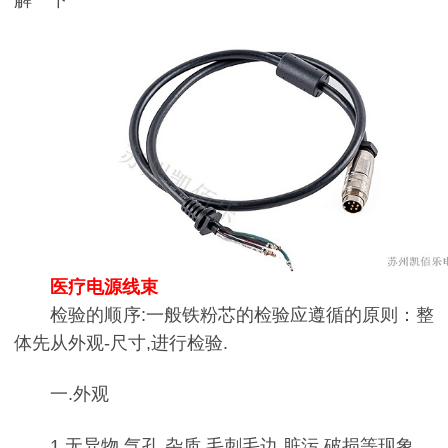
医疗电源线束
检验的顺序:一般铁粉芯的检验应遵循的原则：整
体先从外观-尺寸,进行检验.
一.外观
1.无异物,气孔,杂质,毛刺毛边,脏污,破损等现象