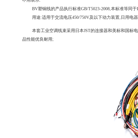
不用表示.
BV塑铜线的产品执行标准GB/T5023-2008,本标准等同于IEC 6022
用途:适用于交流电压450/750V及以下动力装置,日用电
本套工业空调线束采用
日本JST的
连接器和美标和国标电子
品性能优良耐用;