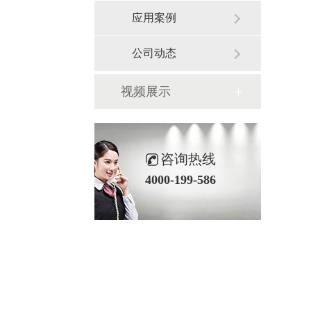
应用案例
公司动态
视频展示
咨询热线
4000-199-586