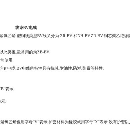
线束BV电线
烯.塑铜线类型BV线又分为:ZR-BV 和NH-BV.ZR-BV:铜芯聚乙绝
以此类推,最常用的为ZB-BV.
常使用.
缆,BV电线的特性具有抗碱,耐油性,防潮,防霉等特性.
”表示;
示;
氯乙烯也用字母“V”表示;护套材料为橡胶就用字母“X”表示.没有护套