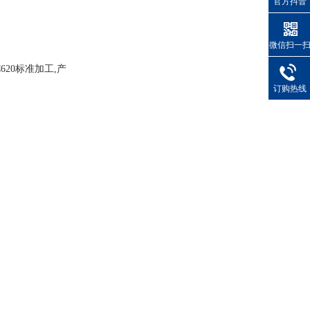
官方抖音
微信扫一
20标准加工,产
订购热线