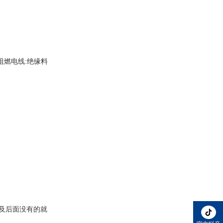
缘阻燃电线:绝缘料
以及后面没有的就