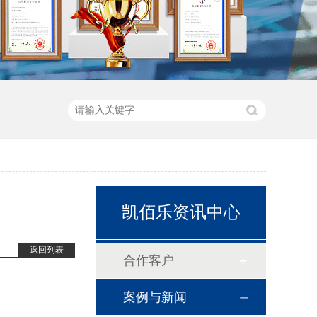
凯佰乐资讯中心
返回列表
合作客户
案例与新闻