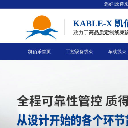
您好!欢迎
KABLE-X
凯
致力于
高品质定制线束
凯佰乐首页
工控设备线束
车载线束