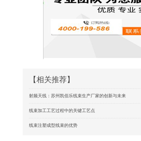
【相关推荐】
射频天线：苏州凯佰乐线束生产厂家的创新与未来
线束加工工艺过程中的关键工艺点
线束注塑成型线束的优势