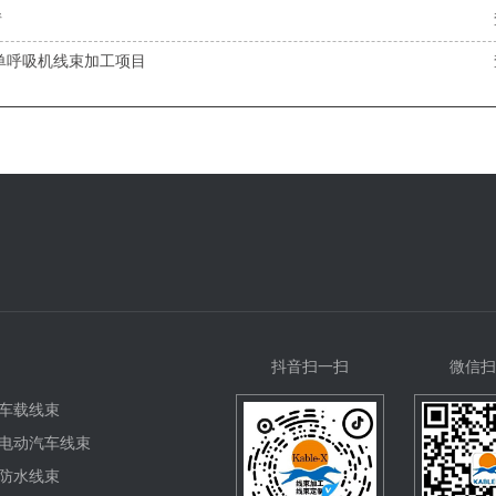
情
单呼吸机线束加工项目
抖音扫一扫
微信扫
车载线束
电动汽车线束
防水线束