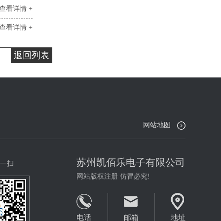
查看详情 +
查看详情 +
返回列表
网站地图
苏州凯佰乐电子有限公司
一扫
网站版权注册 仿冒必究!
电话
邮箱
地址