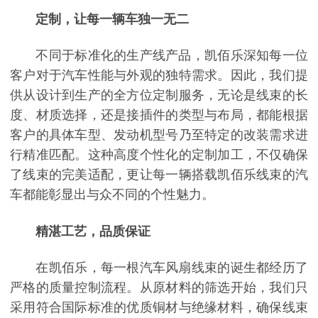
定制，让每一辆车独一无二
不同于标准化的生产线产品，凯佰乐深知每一位
客户对于汽车性能与外观的独特需求。因此，我们提
供从设计到生产的全方位定制服务，无论是线束的长
度、材质选择，还是接插件的类型与布局，都能根据
客户的具体车型、发动机型号乃至特定的改装需求进
行精准匹配。这种高度个性化的定制加工，不仅确保
了线束的完美适配，更让每一辆搭载凯佰乐线束的汽
车都能彰显出与众不同的个性魅力。
精湛工艺，品质保证
在凯佰乐，每一根汽车风扇线束的诞生都经历了
严格的质量控制流程。从原材料的筛选开始，我们只
采用符合国际标准的优质铜材与绝缘材料，确保线束