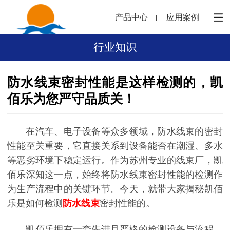
产品中心
应用案例
行业知识
防水线束密封性能是这样检测的，凯
佰乐为您严守品质关！
在汽车、电子设备等众多领域，防水线束的密封
性能至关重要，它直接关系到设备能否在潮湿、多水
等恶劣环境下稳定运行。作为苏州专业的线束厂，凯
佰乐深知这一点，始终将防水线束密封性能的检测作
为生产流程中的关键环节。今天，就带大家揭秘凯佰
乐是如何检测
防水线束
密封性能的。
凯佰乐拥有一套先进且严格的检测设备与流程。