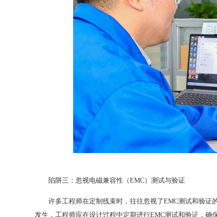
陷阱三：忽视电磁兼容性（EMC）测试与验证
许多工程师在定制线束时，往往忽视了EMC测试和验证
发生，工程师应在设计过程中定期进行EMC测试和验证，确