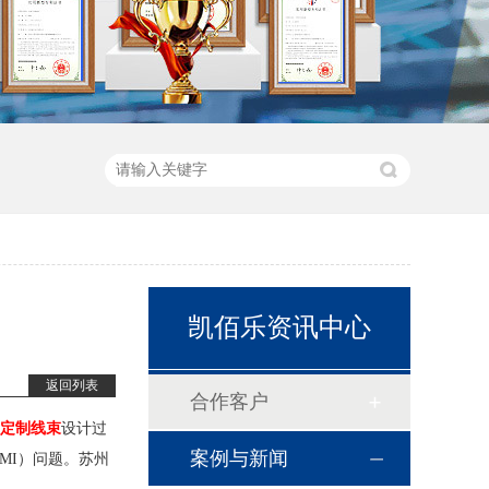
凯佰乐资讯中心
返回列表
合作客户
定制线束
设计过
案例与新闻
MI）问题。苏州