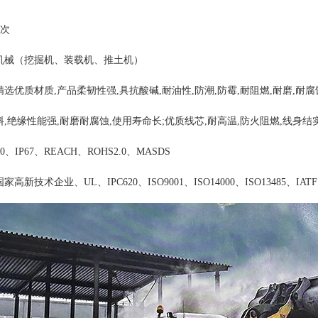
期：≥5000次 盐雾实验
机械（挖掘机、装载机、推土机）
选优质材质,产品柔韧性强,具抗酸碱,耐油性,防潮,防霉,耐阻燃,耐磨,耐腐蚀
,绝缘性能强,耐磨耐腐蚀,使用寿命长;优质线芯,耐高温,防火阻燃,线身结
、IP67、REACH、ROHS2.0、MASDS
新技术企业、UL、IPC620、ISO9001、ISO14000、ISO13485、IATF1