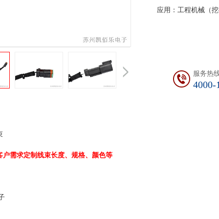
应用：工程机械（挖
服务热
4000-
装载机线束 加工工艺 ：铆
客户需求定制线束长度、规格、颜色等
线束外部：黄
耐电压：DC300V,
子
导通阻抗：≤
等级：IP67 绝缘阻抗：