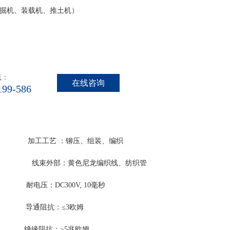
掘机、装载机、推土机）
线：
在线咨询
199-586
压、组装、编织
色尼龙编织线、纺织管
 10毫秒
3欧姆
≥5兆欧姆