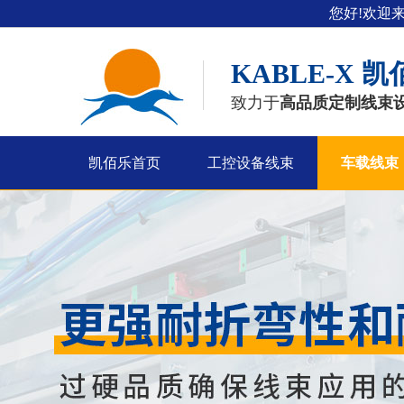
您好!欢迎
KABLE-X
凯
致力于
高品质定制线束
凯佰乐首页
工控设备线束
车载线束