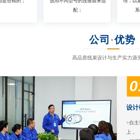
都是合格的；
选用不同型号的连接器来适
理，以
配；
系
公司
·
优势
高品质线束设计与生产实力源
0
设计
>自主
上，