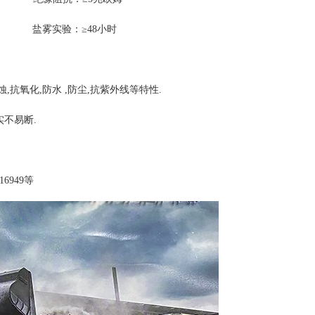
：≥48小时
,抗氧化,防水 ,防尘,抗紫外线等特性.
实不易断.
6949等