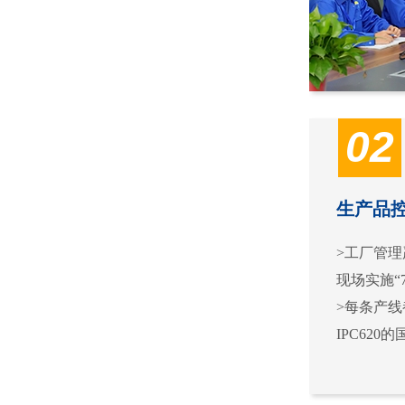
02
生产品
>工厂管理严
现场实施“
>每条产
IPC62