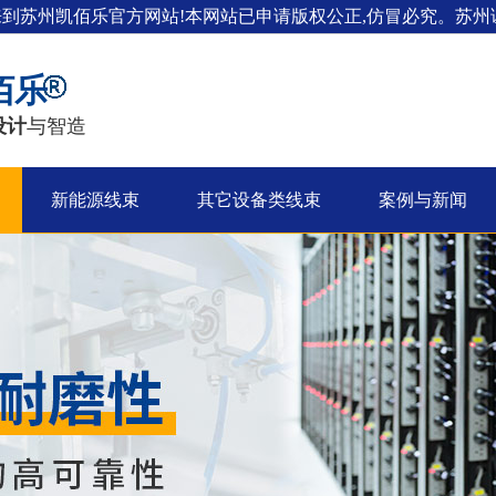
来到苏州凯佰乐官方网站!本网站已申请版权公正,仿冒必究。苏州证
佰乐
设计
与智造
新能源线束
其它设备类线束
案例与新闻