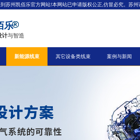
来到苏州凯佰乐官方网站!本网站已申请版权公正,仿冒必究。苏州证
佰乐
设计
与智造
新能源线束
其它设备类线束
案例与新闻