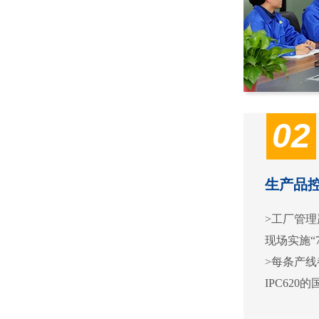
02
生产品
>工厂管理严
现场实施“
>每条产
IPC62