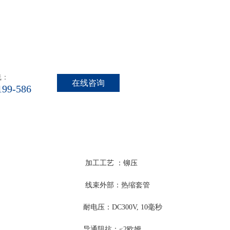
线：
在线咨询
199-586
工工艺 ：铆压
部：热缩套管
C300V, 10毫秒
 导通阻抗：≤2欧姆