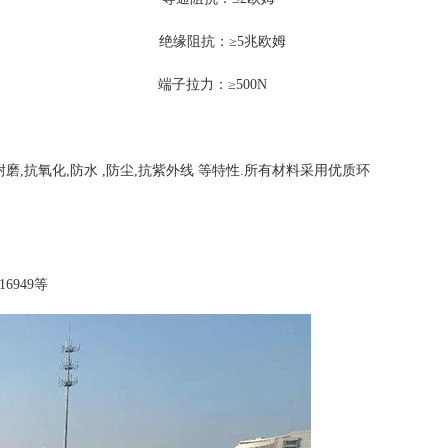
抗：≥5兆欧姆
拉力：≥500N
耐磨,抗氧化,防水 ,防尘,抗紫外线 等特性.所有材料采用优质环
6949等