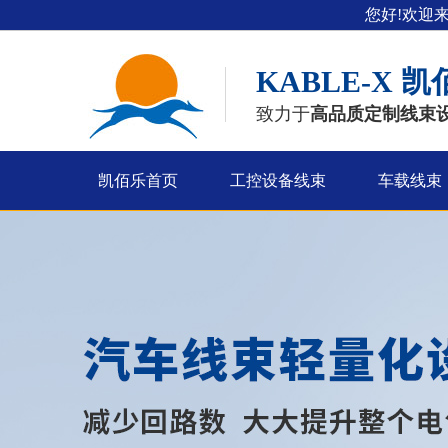
您好!欢迎
KABLE-X
凯
致力于
高品质定制线束
凯佰乐首页
工控设备线束
车载线束