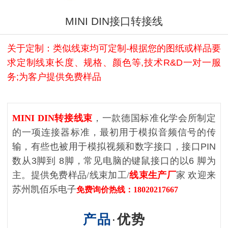
MINI DIN接口转接线
关于定制：类似线束均可定制-根据您的图纸或样品要
求定制线束长度、规格、颜色等,技术R&D一对一服
务;为客户提供免费样品
MINI DIN转接线束
，一款德国标准化学会
所制定
的一项连接器标准
，最初用于模拟音频信号的传
输，有些也被用于模拟视频和数字接口，接口
PIN
数从
3
脚到
8
脚，常见电脑的键鼠接口的以
6
脚为
主。提供免费样品/线束加工/
线束生产厂
家 欢迎来
苏州凯佰乐电子
免费询价热线：18020217667
产品
·
优势