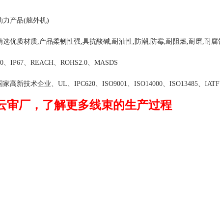
领域：水上动力产品(舷
选优质材质,产品柔韧性强,具抗酸碱,耐油性,防潮,防霉,耐阻燃,耐磨,耐腐蚀
、IP67、REACH、ROHS2.0、MASDS
新技术企业、UL、IPC620、ISO9001、ISO14000、ISO13485、IATF1
云审厂，了解更多线束的生产过程