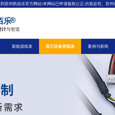
来到苏州凯佰乐官方网站!本网站已申请版权公正,仿冒必究。苏州证
佰乐
设计
与智造
新能源线束
其它设备类线束
案例与新闻