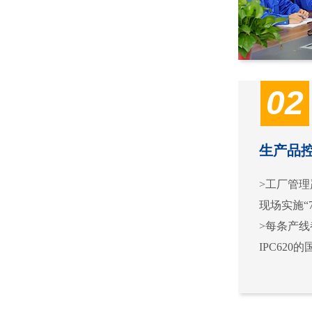
02
生产品
>工厂管理严
现场实施“
>每条产
IPC62