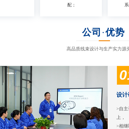
配；
系
公司
·
优势
高品质线束设计与生产实力源
0
设计
>自主
上，
>相继