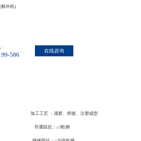
(舷外机)
线：
在线咨询
199-586
源船舶线束
.8mm
加工工艺 ：灌胶、焊接、注塑成型
导通阻抗：≤3欧姆
：≥20兆欧姆