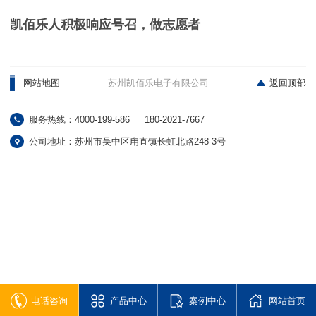
凯佰乐人积极响应号召，做志愿者
网站地图
苏州凯佰乐电子有限公司
返回顶部
服务热线：4000-199-586
180-2021-7667
公司地址：苏州市吴中区甪直镇长虹北路248-3号
电话咨询
产品中心
案例中心
网站首页