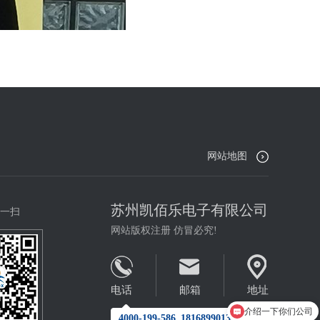
网站地图
苏州凯佰乐电子有限公司
一扫
网站版权注册 仿冒必究!
电话
邮箱
地址
介绍一下你们公司
4000-199-586 18168990132