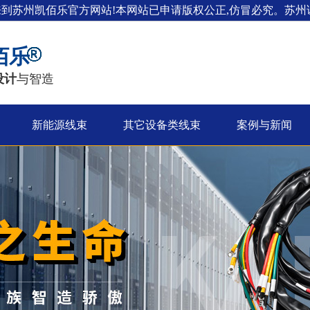
来到苏州凯佰乐官方网站!本网站已申请版权公正,仿冒必究。苏州证
佰乐
设计
与智造
新能源线束
其它设备类线束
案例与新闻