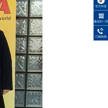
官方抖音
微信扫一
订购热线