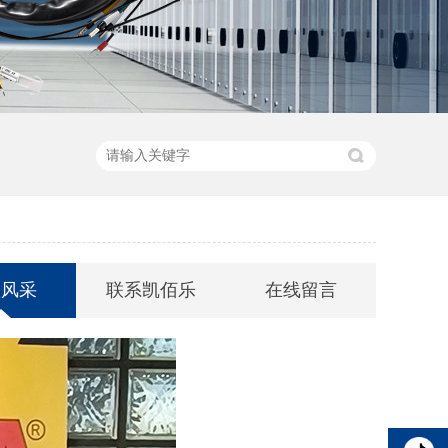
队风采
联系凯佰乐
在线留言