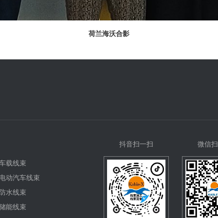
荷兰海沃合影
抖音扫一扫
微信扫
车载线束
电动汽车线束
防水线束
储能线束