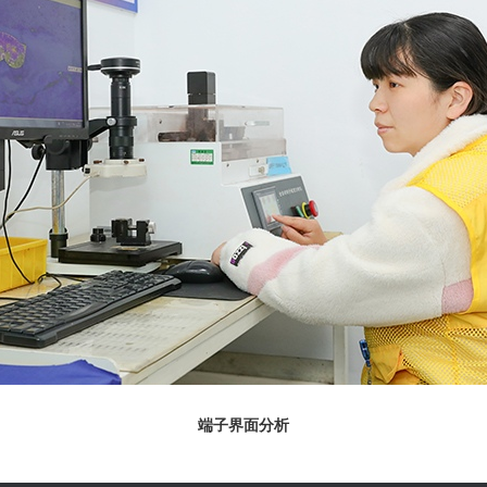
端子界面分析