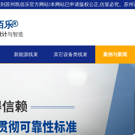
来到苏州凯佰乐官方网站!本网站已申请版权公正,仿冒必究。苏州证
佰乐
设计
与智造
新能源线束
其它设备类线束
案例与新闻