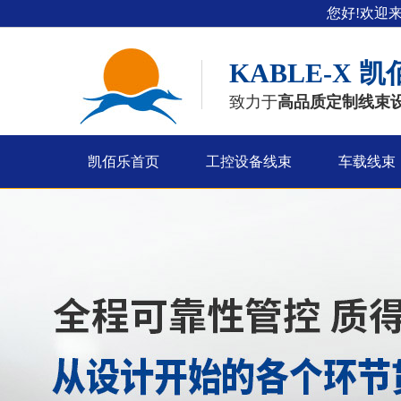
您好!欢迎
KABLE-X
凯
致力于
高品质定制线束
凯佰乐首页
工控设备线束
车载线束