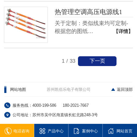
热管理空调高压电源线1
关于定制：类似线束均可定制-
根据您的图纸…
【详情】
下一页
1
/
33
网站地图
苏州凯佰乐电子有限公司
返回顶部
服务热线：4000-199-586
180-2021-7667
公司地址：苏州市吴中区甪直镇长虹北路248-3号
电话咨询
产品中心
案例中心
网站首页