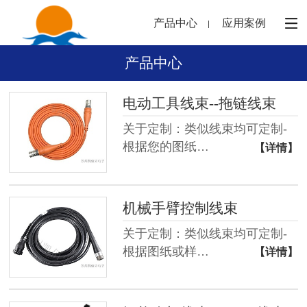
产品中心
应用案例
产品中心
电动工具线束--拖链线束
关于定制：类似线束均可定制-
根据您的图纸…
【详情】
机械手臂控制线束
关于定制：类似线束均可定制-
根据图纸或样…
【详情】