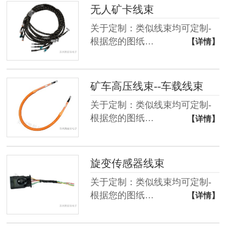
无人矿卡线束
关于定制：类似线束均可定制-
根据您的图纸…
【详情】
矿车高压线束--车载线束
关于定制：类似线束均可定制-
根据您的图纸…
【详情】
旋变传感器线束
关于定制：类似线束均可定制-
根据您的图纸…
【详情】