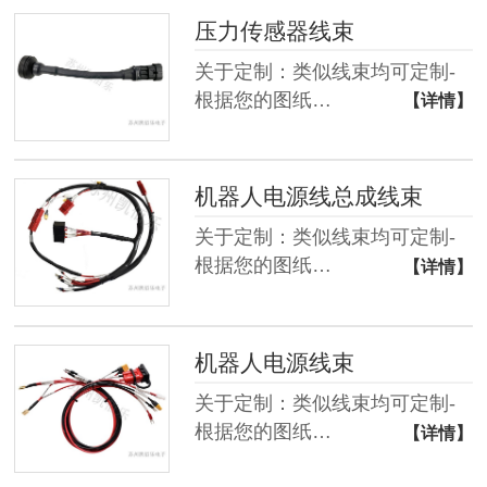
压力传感器线束
关于定制：类似线束均可定制-
根据您的图纸…
【详情】
机器人电源线总成线束
关于定制：类似线束均可定制-
根据您的图纸…
【详情】
机器人电源线束
关于定制：类似线束均可定制-
根据您的图纸…
【详情】