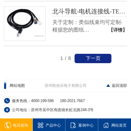
北斗导航-电机连接线-TE线束
关于定制：类似线束均可定制-
根据您的图纸…
【详情】
下一页
1
/
8
网站地图
苏州凯佰乐电子有限公司
返回顶部
服务热线：4000-199-586
180-2021-7667
公司地址：苏州市吴中区甪直镇长虹北路248-3号
电话咨询
产品中心
案例中心
网站首页