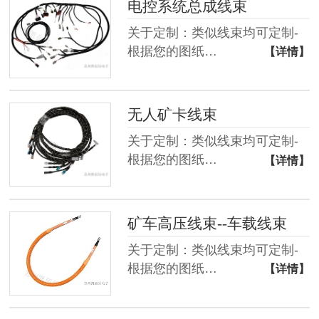
电控系统总成线束
关于定制：类似线束均可定制-
根据您的图纸…
【详情】
无人矿卡线束
关于定制：类似线束均可定制-
根据您的图纸…
【详情】
矿车高压线束--车载线束
关于定制：类似线束均可定制-
根据您的图纸…
【详情】